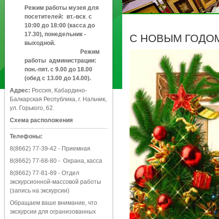
Режим работы музея для
посетителей:
вт.-вск
.
с
10:00 до 18:00 (касса до
17.30), понедельник -
С НОВЫМ ГОДОМ
выходной.
Режим
работы администрации:
пон.-пят. с 9.00 до 18.00
(обед с 13.00 до 14.00).
Адрес:
Россия, Кабардино-
Балкарская Республика, г. Нальчик,
ул. Горького, 62.
Схема расположения
Телефоны:
8(8662) 77-39-42
- Приемная
8(8662) 77-68-80
- Охрана, касса
8(8662) 77-81-89
- Отдел
экскурсионной-массовой работы
(запись на экскурсии)
Обращаем ваше внимание, что
экскурсии для огранизованных