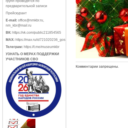
групп проводятся по
предварительной записи
Прейскурант
E-mail:
office@nmkbr.ru
,
nm_kbr@mail.ru
ВК:
https://vk.com/public211854565
МАХ:
https://max.ru/id721020236_gos
Телеграм:
https://t.me/museumkbr
УЗНАТЬ О МЕРАХ ПОДДЕРЖКИ
УЧАСТНИКОВ СВО
Комментарии запрещены.