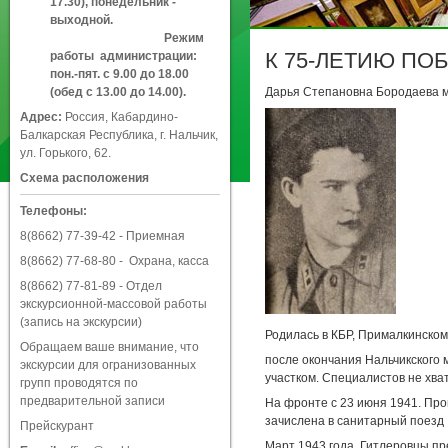
17.30), понедельник -
выходной.
Режим
К 75-ЛЕТИЮ ПО
работы администрации:
пон.-пят. с 9.00 до 18.00
(обед с 13.00 до 14.00).
Дарья Степановна Бородаева 
Адрес:
Россия, Кабардино-
Балкарская Республика, г. Нальчик,
ул. Горького, 62.
Схема расположения
Телефоны:
8(8662) 77-39-42
- Приемная
8(8662) 77-68-80
- Охрана, касса
8(8662) 77-81-89
- Отдел
экскурсионной-массовой работы
(запись на экскурсии)
Родилась в КБР, Прималкинском 
Обращаем ваше внимание, что
после окончания Нальчикского
экскурсии для огранизованных
участком. Специалистов не хва
групп проводятся по
предварительной записи
На фронте с 23 июня 1941. Про
зачислена в санитарный поезд 
Прейскурант
Март 1943 года. Гитлеровцы пр