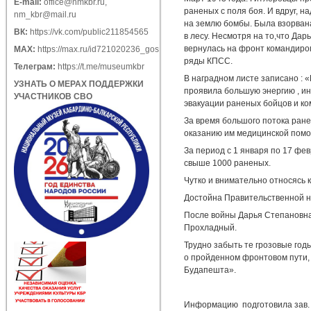
E-mail:
office@nmkbr.ru
,
раненых с поля боя. И вдруг, 
nm_kbr@mail.ru
на землю бомбы. Была взорвана
ВК:
https://vk.com/public211854565
в лесу. Несмотря на то,что Да
вернулась на фронт командиром
МАХ:
https://max.ru/id721020236_gos
ряды КПСС.
Телеграм:
https://t.me/museumkbr
В наградном листе записано : 
УЗНАТЬ О МЕРАХ ПОДДЕРЖКИ
проявила большую энергию , и
УЧАСТНИКОВ СВО
эвакуации раненых бойцов и ко
За время большого потока ране
оказанию им медицинской пом
За период с 1 января по 17 фе
свыше 1000 раненых.
Чутко и внимательно относясь 
Достойна Правительственной на
После войны Дарья Степановна
Прохладный.
Трудно забыть те грозовые год
о пройденном фронтовом пути, 
Будапешта».
Информацию подготовила зав. 