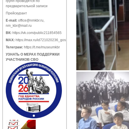
групп проводятся по
предварительной записи
Прейскурант
E-mail:
office@nmkbr.ru
,
nm_kbr@mail.ru
ВК:
https://vk.com/public211854565
МАХ:
https://max.ru/id721020236_gos
Телеграм:
https://t.me/museumkbr
УЗНАТЬ О МЕРАХ ПОДДЕРЖКИ
УЧАСТНИКОВ СВО