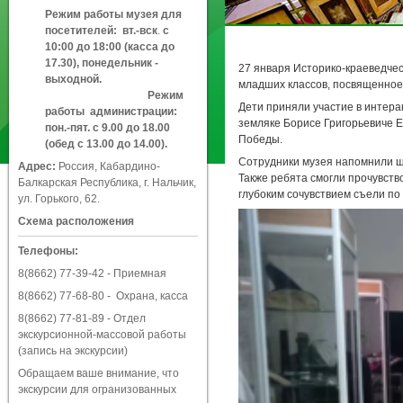
Режим работы музея для
посетителей:
вт.-вск
.
с
10:00 до 18:00 (касса до
17.30), понедельник -
27 января Историко-краеведче
выходной.
младших классов, посвященное
Режим
Дети приняли участие в интера
работы администрации:
земляке Борисе Григорьевиче 
пон.-пят. с 9.00 до 18.00
Победы.
(обед с 13.00 до 14.00).
Сотрудники музея напомнили шк
Адрес:
Россия, Кабардино-
Также ребята смогли прочувство
Балкарская Республика, г. Нальчик,
глубоким сочувствием съели по 
ул. Горького, 62.
Схема расположения
Телефоны:
8(8662) 77-39-42
- Приемная
8(8662) 77-68-80
- Охрана, касса
8(8662) 77-81-89
- Отдел
экскурсионной-массовой работы
(запись на экскурсии)
Обращаем ваше внимание, что
экскурсии для огранизованных