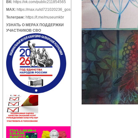
ВК:
https://vk.com/public211854565
МАХ:
https://max.ru/id721020236_gos
Телеграм:
https://t.me/museumkbr
УЗНАТЬ О МЕРАХ ПОДДЕРЖКИ
УЧАСТНИКОВ СВО