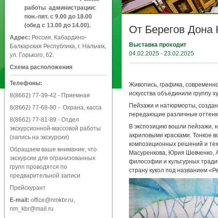
работы администрации:
пон.-пят. с 9.00 до 18.00
(обед с 13.00 до 14.00).
От Берегов Дона
Адрес:
Россия, Кабардино-
Выставка проходит
Балкарская Республика, г. Нальчик,
04.02.2025 - 23.02.2025
ул. Горького, 62.
Схема расположения
Телефоны:
Живопись, графика, современно
искусства объединили группу х
8(8662) 77-39-42
- Приемная
Пейзажи и натюрморты, создан
8(8662) 77-68-80
- Охрана, касса
передающие различные оттенк
8(8662) 77-81-89
- Отдел
В экспозицию вошли пейзажи, 
экскурсионной-массовой работы
акриловыми красками. Тонкое в
(запись на экскурсии)
композиционных решений и тех
Обращаем ваше внимание, что
Масуренкова, Юрия Шевченко, А
экскурсии для огранизованных
философии и культурных традиц
групп проводятся по
страну кукол под названием «Р
предварительной записи
Прейскурант
E-mail:
office@nmkbr.ru
,
nm_kbr@mail.ru