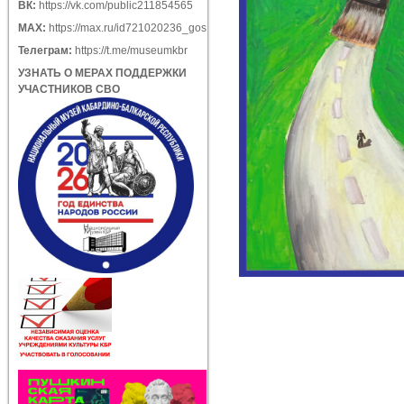
ВК:
https://vk.com/public211854565
МАХ:
https://max.ru/id721020236_gos
Телеграм:
https://t.me/museumkbr
УЗНАТЬ О МЕРАХ ПОДДЕРЖКИ
УЧАСТНИКОВ СВО