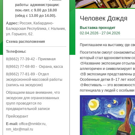
работы администрации:
пон.-пят. с 9.00 до 18.00
(обед с 13.00 до 14.00).
Человек Дождя
Адрес:
Россия, Кабардино-
Выставка проходит
Балкарская Республика, г. Нальчик,
02.04.2026 - 27.04.2026
ул. Горького, 62.
Схема расположения
Приглашаем на выставку, где с
Телефоны:
Посетители смогут ознакомить
который стал вдохновителем с
8(8662) 77-39-42
- Приемная
🎨Название экспозиции отсылае
8(8662) 77-68-80
- Охрана, касса
аллегоричен и символизирует в
8(8662) 77-81-89
- Отдел
🎨В экспозиции представлены р
экскурсионной-массовой работы
Особенные детки 8–17 лет изобр
(запись на экскурсии)
🎨Фестиваль — это возможност
потенциала у людей с особыми
Обращаем ваше внимание, что
экскурсии для огранизованных
групп проводятся по
предварительной записи
Прейскурант
E-mail:
office@nmkbr.ru
,
nm_kbr@mail.ru